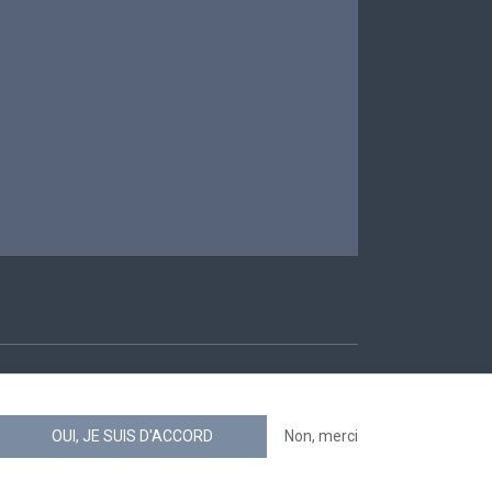
ccessibilité
OUI, JE SUIS D'ACCORD
Non, merci
news.belgium flux RSS