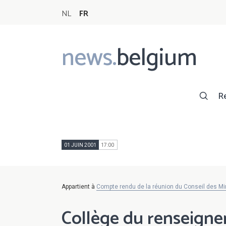
NL
FR
news.
belgium
Main
navigation
R
01 JUIN 2001
17:00
Appartient à
Compte rendu de la réunion du Conseil des Min
Collège du renseignem