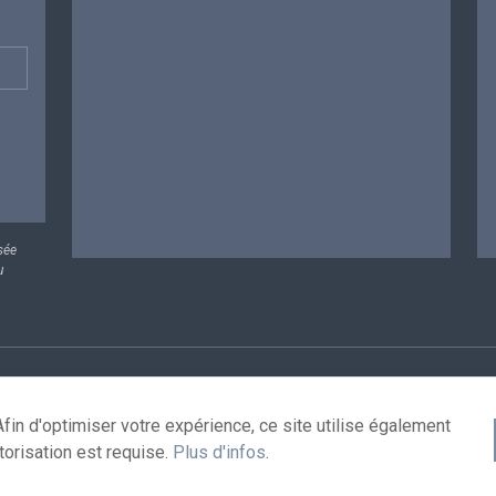
sée
u
rsonnelles
Conditions de réutilisation
Contactez-nous
A
fin d'optimiser votre expérience, ce site utilise également
torisation est requise.
Plus d'infos
.