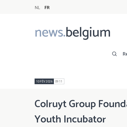
NL
FR
news.
belgium
Main
navigation
R
10 FÉV 2026
09:11
Colruyt Group Founda
Youth Incubator