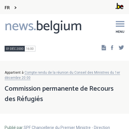
FR
news.
belgium
Main
navigation
MENU
Faceb
Tw
01 DÉC 2000
16:00
Appartient à
Compte rendu de la réunion du Conseil des Ministres du 1er
décembre 20 00
Commission permanente de Recours
des Réfugiés
Publié par
SPF Chancellerie du Premier Ministre - Direction