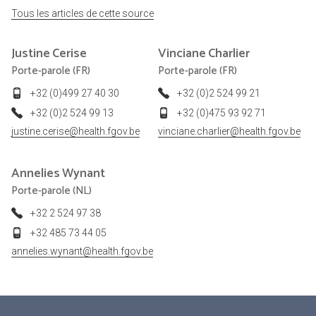
Tous les articles de cette source
Justine
Cerise
Vinciane
Charlier
Porte-parole (FR)
Porte-parole (FR)
+32 (0)499 27 40 30
+32 (0)2 524 99 21
+32 (0)2 524 99 13
+32 (0)475 93 92 71
justine.cerise@health.fgov.be
vinciane.charlier@health.fgov.be
Annelies
Wynant
Porte-parole (NL)
+32 2 524 97 38
+32 485 73 44 05
annelies.wynant@health.fgov.be