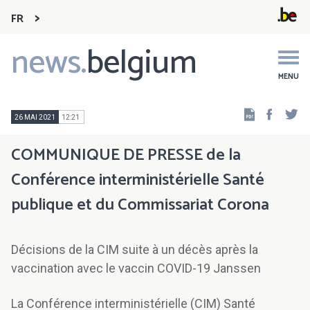
FR
news.
belgium
Main
navigation
MENU
Faceb
Tw
26 MAI 2021
12:21
COMMUNIQUE DE PRESSE de la
Conférence interministérielle Santé
publique et du Commissariat Corona
Décisions de la CIM suite à un décès après la
vaccination avec le vaccin COVID-19 Janssen
La Conférence interministérielle (CIM) Santé