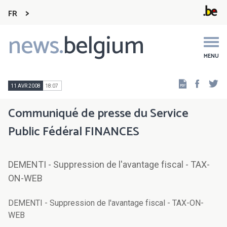
FR
news.
belgium
Main
navigation
MENU
Faceb
Tw
11 AVR 2008
18:07
Communiqué de presse du Service
Public Fédéral FINANCES
DEMENTI - Suppression de l'avantage fiscal - TAX-
ON-WEB
DEMENTI - Suppression de l'avantage fiscal - TAX-ON-
WEB