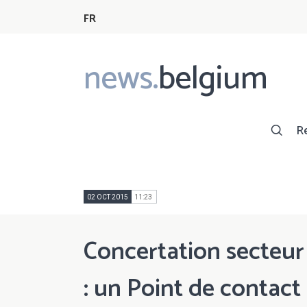
FR
news.
belgium
Main
navigation
R
02 OCT 2015
11:23
Concertation secteur 
: un Point de contact