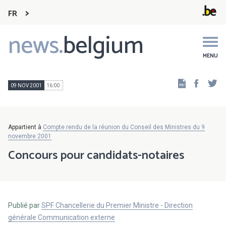
FR
news.
belgium
Main
navigation
MENU
Faceb
Tw
09 NOV 2001
16:00
Appartient à
Compte rendu de la réunion du Conseil des Ministres du 9
novembre 2001
Concours pour candidats-notaires
Publié par
SPF Chancellerie du Premier Ministre - Direction
générale Communication externe