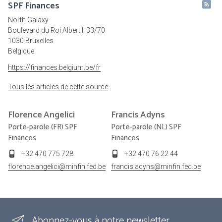
SPF Finances
North Galaxy
Boulevard du Roi Albert II 33/70
1030 Bruxelles
Belgique
https://finances.belgium.be/fr
Tous les articles de cette source
Florence
Angelici
Francis
Adyns
Porte-parole (FR) SPF
Porte-parole (NL) SPF
Finances
Finances
+32 470 775 728
+32 470 76 22 44
florence.angelici@minfin.fed.be
francis.adyns@minfin.fed.be
Abonnez-vous à notre newsletter