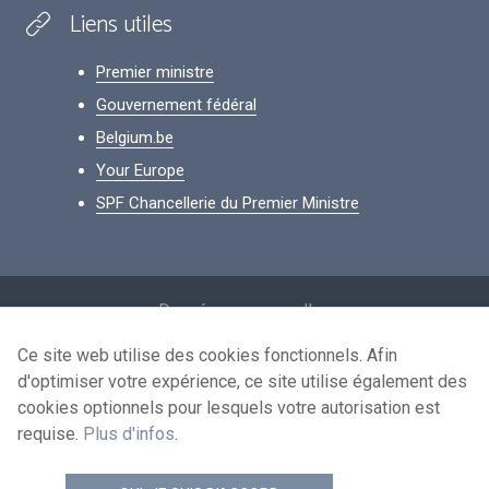
Liens utiles
Premier ministre
Gouvernement fédéral
Belgium.be
Your Europe
SPF Chancellerie du Premier Ministre
Footer
Données personnelles
Conditions de réutilisation
Ce site web utilise des cookies fonctionnels. Afin
d'optimiser votre expérience, ce site utilise également des
Contactez-nous
cookies optionnels pour lesquels votre autorisation est
Accessibilité
requise.
Plus d'infos
.