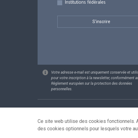
Institutions fédérales
Votre adresse e-mail est uniquement conservée et utili
pour votre inscription à la newsletter, conformément a
Règlement européen sur la protection des données
personnelles.
Footer
Données pe
Ce site web utilise des cookies fonctionnels. A
des cookies optionnels pour lesquels votre au
© 2026 - news.belgium.be