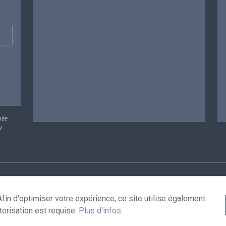
sée
u
rsonnelles
Conditions de réutilisation
Contactez-nous
A
fin d'optimiser votre expérience, ce site utilise également
torisation est requise.
Plus d'infos
.