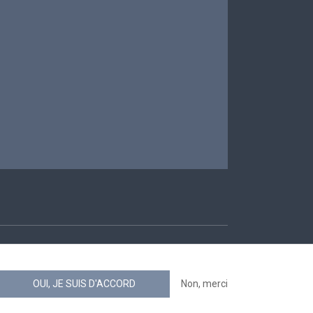
ccessibilité
OUI, JE SUIS D'ACCORD
Non, merci
news.belgium flux RSS