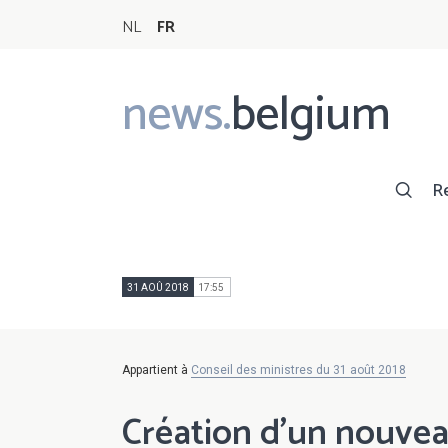
NL
FR
news.
belgium
Main
navigation
R
31 AOÛ 2018
17:55
Appartient à
Conseil des ministres du 31 août 2018
Création d'un nouvea