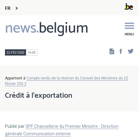
FR
news.
belgium
Main
navigation
MENU
Faceb
Tw
22 FÉV 2002
16:00
Appartient à
Compte rendu de la réunion du Conseil des Ministres du 22
février 200 2
Crédit à l'exportation
Publié par
SPF Chancellerie du Premier Ministre - Direction
générale Communication externe