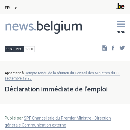
FR
news.
belgium
Main
navigation
MENU
Faceb
Tw
11 SEP 1998
17:00
Appartient à
Compte rendu de la réunion du Conseil des Ministres du 11
septembre 19 98
Déclaration immédiate de l'emploi
Publié par
SPF Chancellerie du Premier Ministre - Direction
générale Communication externe