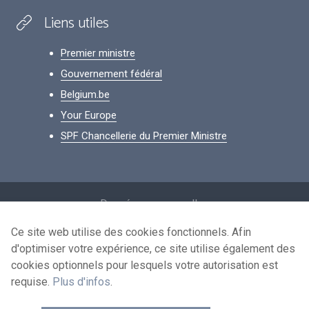
Liens utiles
Premier ministre
Gouvernement fédéral
Belgium.be
Your Europe
SPF Chancellerie du Premier Ministre
Footer
Données personnelles
Conditions de réutilisation
Ce site web utilise des cookies fonctionnels. Afin
d'optimiser votre expérience, ce site utilise également des
Contactez-nous
cookies optionnels pour lesquels votre autorisation est
Accessibilité
requise.
Plus d'infos
.