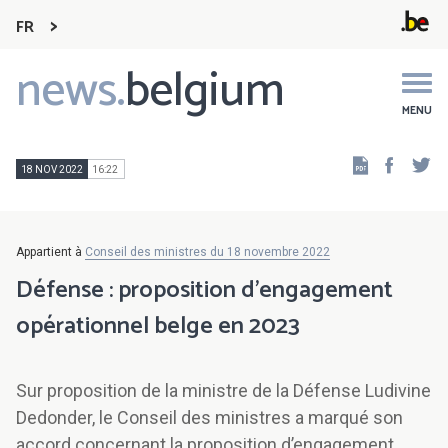
FR
news.
belgium
Main
navigation
MENU
Faceb
Tw
18 NOV 2022
16:22
Appartient à
Conseil des ministres du 18 novembre 2022
Défense : proposition d’engagement
opérationnel belge en 2023
Sur proposition de la ministre de la Défense Ludivine
Dedonder, le Conseil des ministres a marqué son
accord concernant la proposition d’engagement