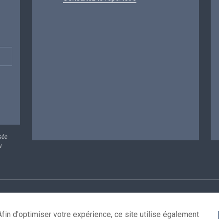
sée
u
rsonnelles
Conditions de réutilisation
Contactez-nous
A
fin d'optimiser votre expérience, ce site utilise également