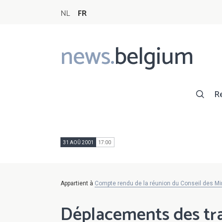
NL
FR
news.
belgium
Main
navigation
R
31 AOÛ 2001
17:00
Appartient à
Compte rendu de la réunion du Conseil des Mi
Déplacements des tra