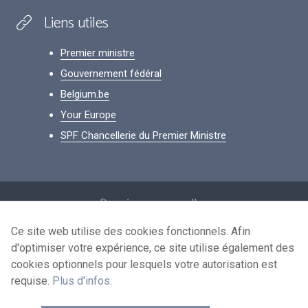
Liens utiles
Premier ministre
Gouvernement fédéral
Belgium.be
Your Europe
SPF Chancellerie du Premier Ministre
Footer
Données personnelles
Conditions de réutilisation
Ce site web utilise des cookies fonctionnels. Afin
d'optimiser votre expérience, ce site utilise également des
Contactez-nous
cookies optionnels pour lesquels votre autorisation est
Accessibilité
requise.
Plus d'infos
.