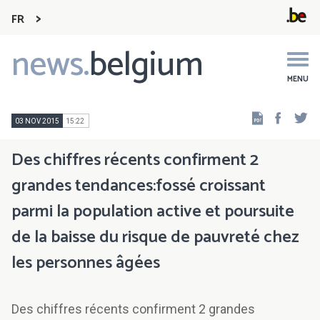
FR
news.
belgium
Main
navigation
MENU
Faceb
Tw
03 NOV 2015
15:22
Des chiffres récents confirment 2
grandes tendances:fossé croissant
parmi la population active et poursuite
de la baisse du risque de pauvreté chez
les personnes âgées
Des chiffres récents confirment 2 grandes