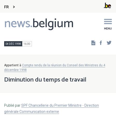
FR
news.
belgium
Main
navigation
MENU
Faceb
Tw
04 DÉC 1998
16:00
Appartient à
Compte rendu de la réunion du Conseil des Ministres du 4
décembre 1998
Diminution du temps de travail
Publié par
SPF Chancellerie du Premier Ministre - Direction
générale Communication externe