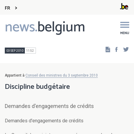
FR
news.
belgium
Main
navigation
MENU
Faceb
Tw
03 SEP 2010
11:52
Appartient à
Conseil des ministres du 3 septembre 2010
Discipline budgétaire
Demandes d'engagements de crédits
Demandes d'engagements de crédits