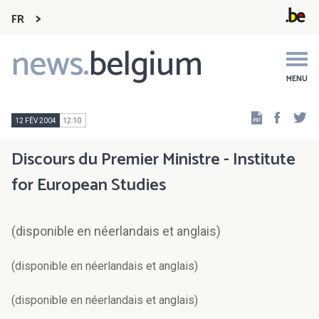
FR
news.
belgium
Main
navigation
MENU
Faceb
Tw
12 FÉV 2004
12:10
Discours du Premier Ministre - Institute
for European Studies
(disponible en néerlandais et anglais)
(disponible en néerlandais et anglais)
(disponible en néerlandais et anglais)