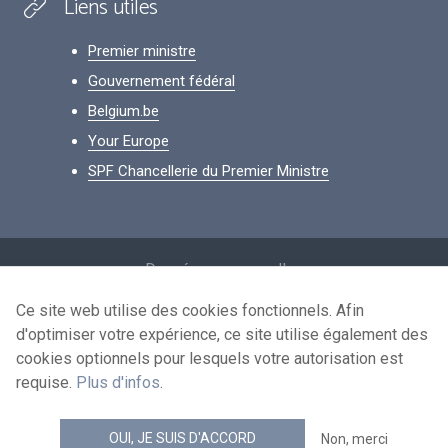
Liens utiles
Premier ministre
Gouvernement fédéral
Belgium.be
Your Europe
SPF Chancellerie du Premier Ministre
Footer
Données personnelles
Conditions de réutilisation
Ce site web utilise des cookies fonctionnels. Afin
d'optimiser votre expérience, ce site utilise également des
Contactez-nous
cookies optionnels pour lesquels votre autorisation est
Accessibilité
requise.
Plus d'infos
.
news.belgium flux RSS
OUI, JE SUIS D'ACCORD
Non, merci