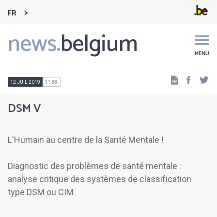
FR
news.
belgium
Main
navigation
MENU
Faceb
Tw
12 JUIL 2019
11:33
DSM V
L'Humain au centre de la Santé Mentale !
Diagnostic des problèmes de santé mentale :
analyse critique des systèmes de classification
type DSM ou CIM