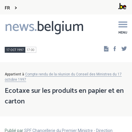
FR
news.
belgium
Main
navigation
MENU
Faceb
Tw
17 OCT 1997
17:00
Appartient à
Compte rendu de la réunion du Conseil des Ministres du 17
octobre 1997
Ecotaxe sur les produits en papier et en
carton
Publié par
SPF Chancellerie du Premier Ministre - Direction