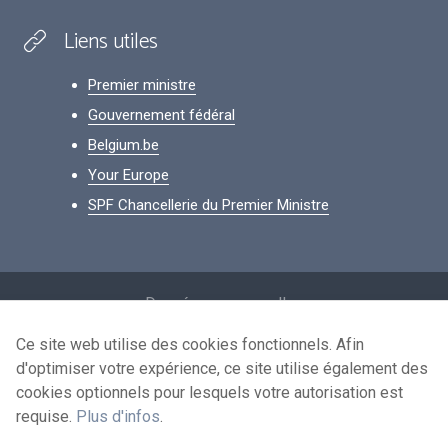
Liens utiles
Premier ministre
Gouvernement fédéral
Belgium.be
Your Europe
SPF Chancellerie du Premier Ministre
Footer
Données personnelles
Conditions de réutilisation
Ce site web utilise des cookies fonctionnels. Afin
d'optimiser votre expérience, ce site utilise également des
Contactez-nous
cookies optionnels pour lesquels votre autorisation est
Accessibilité
requise.
Plus d'infos
.