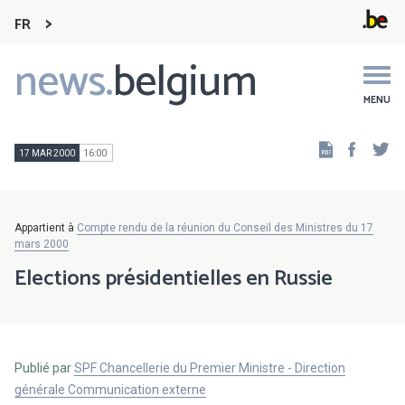
FR
news.
belgium
Main
navigation
MENU
Faceb
Tw
17 MAR 2000
16:00
Appartient à
Compte rendu de la réunion du Conseil des Ministres du 17
mars 2000
Elections présidentielles en Russie
Publié par
SPF Chancellerie du Premier Ministre - Direction
générale Communication externe