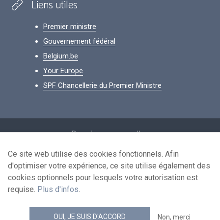
Liens utiles
Premier ministre
Gouvernement fédéral
Belgium.be
Your Europe
SPF Chancellerie du Premier Ministre
Footer
Données personnelles
Conditions de réutilisation
Ce site web utilise des cookies fonctionnels. Afin
d'optimiser votre expérience, ce site utilise également des
Contactez-nous
cookies optionnels pour lesquels votre autorisation est
Accessibilité
requise.
Plus d'infos
.
news.belgium flux RSS
OUI, JE SUIS D'ACCORD
Non, merci