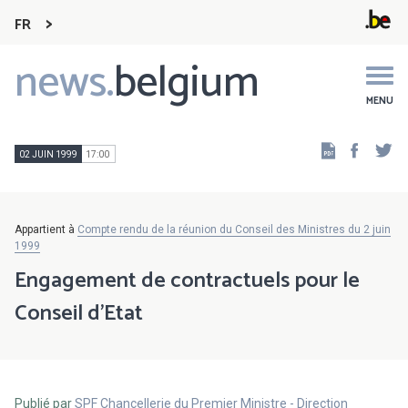
FR
news.
belgium
Main
navigation
MENU
Faceb
Tw
02 JUIN 1999
17:00
Appartient à
Compte rendu de la réunion du Conseil des Ministres du 2 juin
1999
Engagement de contractuels pour le
Conseil d'Etat
Publié par
SPF Chancellerie du Premier Ministre - Direction