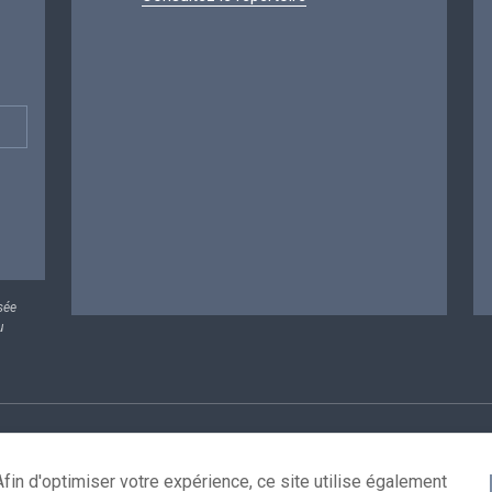
sée
u
rsonnelles
Conditions de réutilisation
Contactez-nous
A
fin d'optimiser votre expérience, ce site utilise également