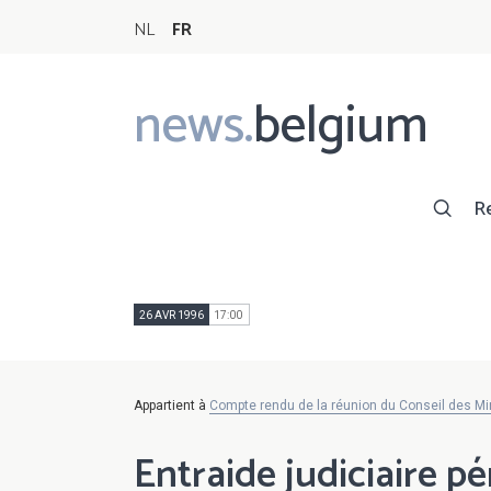
NL
FR
news.
belgium
Main
navigation
R
26 AVR 1996
17:00
Appartient à
Compte rendu de la réunion du Conseil des Min
Entraide judiciaire pé