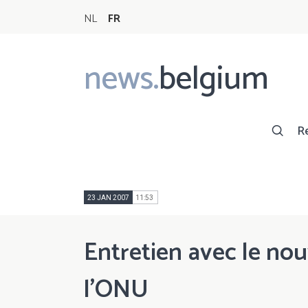
NL
FR
news.
belgium
Main
navigation
R
23 JAN 2007
11:53
Entretien avec le no
l'ONU