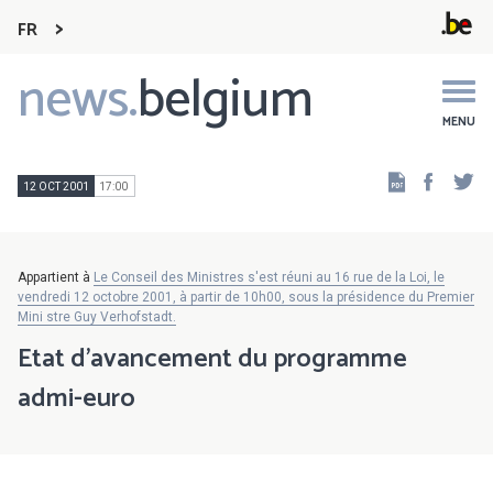
FR
news.
belgium
Main
navigation
MENU
Faceb
Tw
12 OCT 2001
17:00
Appartient à
Le Conseil des Ministres s'est réuni au 16 rue de la Loi, le
vendredi 12 octobre 2001, à partir de 10h00, sous la présidence du Premier
Mini stre Guy Verhofstadt.
Etat d'avancement du programme
admi-euro