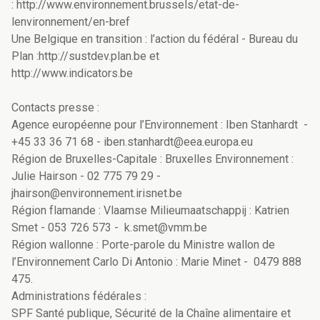
: http://www.environnement.brussels/etat-de-
lenvironnement/en-bref
Une Belgique en transition : l’action du fédéral - Bureau du
Plan :http://sustdev.plan.be et
http://www.indicators.be
Contacts presse :
Agence européenne pour l’Environnement : Iben Stanhardt -
+45 33 36 71 68 - iben.stanhardt@eea.europa.eu
Région de Bruxelles-Capitale : Bruxelles Environnement :
Julie Hairson - 02 775 79 29 -
jhairson@environnement.irisnet.be
Région flamande : Vlaamse Milieumaatschappij : Katrien
Smet - 053 726 573 - k.smet@vmm.be
Région wallonne : Porte-parole du Ministre wallon de
l’Environnement Carlo Di Antonio : Marie Minet - 0479 888
475.
Administrations fédérales :
SPF Santé publique, Sécurité de la Chaîne alimentaire et