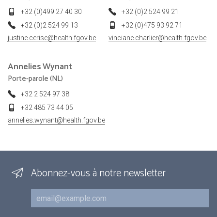
+32 (0)499 27 40 30
+32 (0)2 524 99 21
+32 (0)2 524 99 13
+32 (0)475 93 92 71
justine.cerise@health.fgov.be
vinciane.charlier@health.fgov.be
Annelies
Wynant
Porte-parole (NL)
+32 2 524 97 38
+32 485 73 44 05
annelies.wynant@health.fgov.be
Abonnez-vous à notre newsletter
Courriel