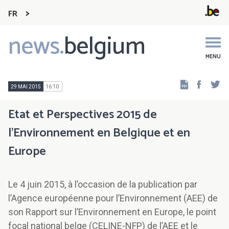
FR
news.
belgium
Main
navigation
MENU
Faceb
Tw
29 MAI 2015
16:10
Etat et Perspectives 2015 de
l’Environnement en Belgique et en
Europe
Le 4 juin 2015, à l’occasion de la publication par
l’Agence européenne pour l’Environnement (AEE) de
son Rapport sur l’Environnement en Europe, le point
focal national belge (CELINE-NFP) de l’AEE et le