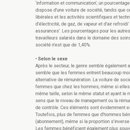
‘information et communication’, un pourcentage
dispose d'une voiture de société, tandis que 
libérales et les activités scientifiques et techn
d’électricité, de gaz, de vapeur et d’air refroidi
assurances’. Les pourcentages pour les autre
travailleurs salariés dans le domaine des soins
société n’est que de 1,40%.
•
Selon le sexe
Après le secteur, le genre semble également av
semble que les femmes entrent beaucoup moins
alternative de rémunération. La voiture de soc
femmes que chez les hommes, même si elles tr
même taille, selon le même statut et ayant le
sens que le niveau de management ou la rémun
de contrôle. Ces éléments sont évidemment ess
Toutefois, plus de femmes que d’hommes bénéf
(abonnement), même si la proportion s’invers
Les femmes bénéficient également plus souve