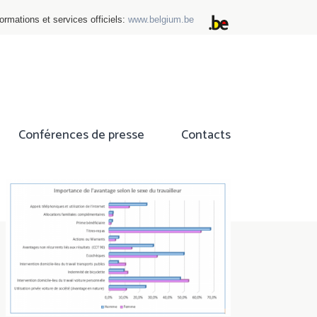
ormations et services officiels:
www.belgium.be
Conférences de presse
Contacts
ok
tter