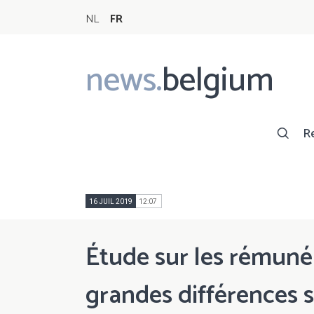
NL
FR
news.
belgium
Main
navigation
R
16 JUIL 2019
12:07
Étude sur les rémunér
grandes différences sel