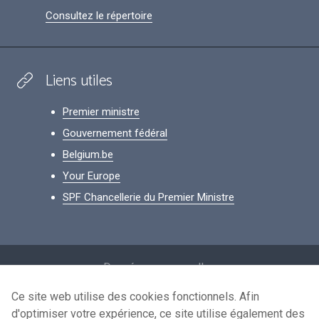
Consultez le répertoire
Liens utiles
Premier ministre
Gouvernement fédéral
Belgium.be
Your Europe
SPF Chancellerie du Premier Ministre
Footer
Données personnelles
Conditions de réutilisation
Ce site web utilise des cookies fonctionnels. Afin
d'optimiser votre expérience, ce site utilise également des
Contactez-nous