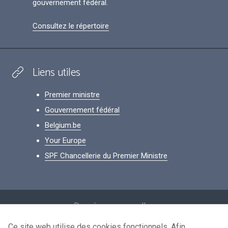
gouvernement fédéral.
Consultez le répertoire
Liens utiles
Premier ministre
Gouvernement fédéral
Belgium.be
Your Europe
SPF Chancellerie du Premier Ministre
Footer
Données personnelles
Conditions de réutilisation
Ce site web utilise des cookies fonctionnels. Afin