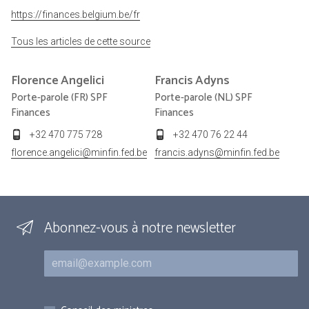
https://finances.belgium.be/fr
Tous les articles de cette source
Florence
Angelici
Francis
Adyns
Porte-parole (FR) SPF
Porte-parole (NL) SPF
Finances
Finances
+32 470 775 728
+32 470 76 22 44
florence.angelici@minfin.fed.be
francis.adyns@minfin.fed.be
Abonnez-vous à notre newsletter
Courriel
Inscriptions