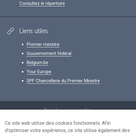
Consultez le répertoire
Liens utiles
Premier ministre
Gouvernement fédéral
Belgium.be
Your Europe
SPF Chancellerie du Premier Ministre
Footer
Données personnelles
Conditions de réutilisation
Ce site web utilise des cookies fonctionnels. Afin
d'optimiser votre expérience, ce site utilise également des
Contactez-nous