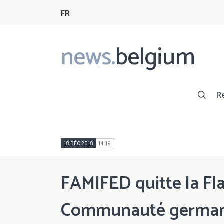
FR
news.
belgium
Main
navigation
R
18 DÉC 2018
14:19
FAMIFED quitte la Fla
Communauté german