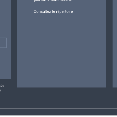
Consultez le répertoire
sée
u