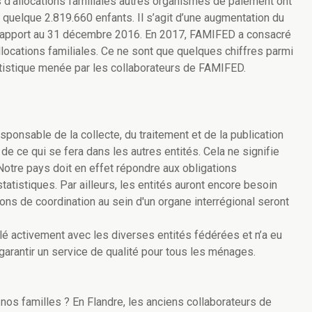
d'allocations familiales autres organismes de paiement ont
 quelque 2.819.660 enfants. Il s’agit d’une augmentation du
 rapport au 31 décembre 2016. En 2017, FAMIFED a consacré
locations familiales. Ce ne sont que quelques chiffres parmi
atistique menée par les collaborateurs de FAMIFED.
sponsable de la collecte, du traitement et de la publication
 ce qui se fera dans les autres entités. Cela ne signifie
. Notre pays doit en effet répondre aux obligations
atistiques. Par ailleurs, les entités auront encore besoin
ns de coordination au sein d'un organe interrégional seront
llé activement avec les diverses entités fédérées et n’a eu
garantir un service de qualité pour tous les ménages.
nos familles ? En Flandre, les anciens collaborateurs de