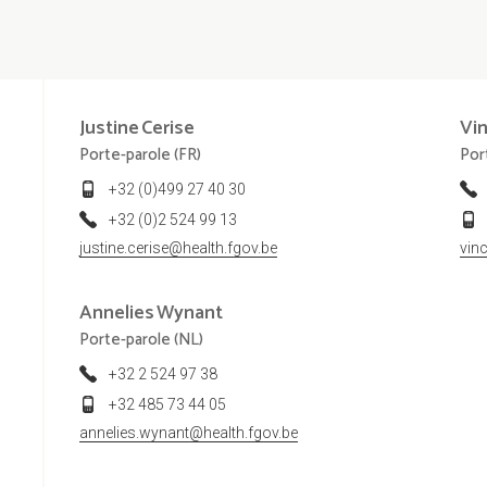
Justine
Cerise
Vi
Porte-parole (FR)
Por
+32 (0)499 27 40 30
+32 (0)2 524 99 13
justine.cerise@health.fgov.be
vin
Annelies
Wynant
Porte-parole (NL)
+32 2 524 97 38
+32 485 73 44 05
annelies.wynant@health.fgov.be