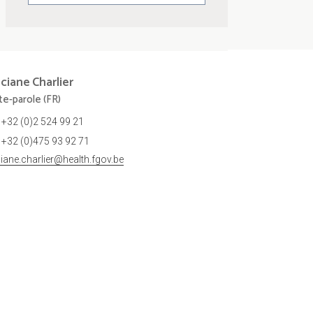
nciane
Charlier
te-parole (FR)
+32 (0)2 524 99 21
+32 (0)475 93 92 71
ciane.charlier@health.fgov.be