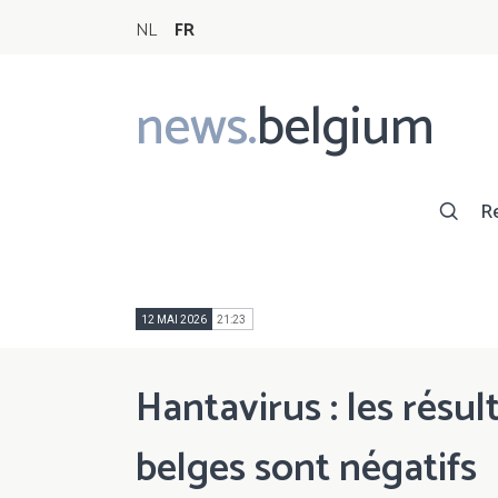
NL
FR
news.
belgium
Main
navigation
R
12 MAI 2026
21:23
Hantavirus : les résu
belges sont négatifs