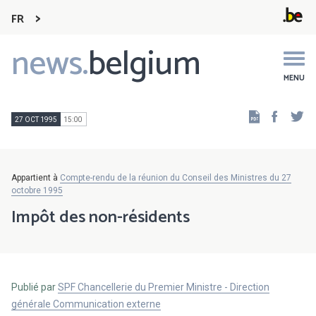
FR
news.
belgium
Main
navigation
MENU
Faceb
Tw
27 OCT 1995
15:00
Appartient à
Compte-rendu de la réunion du Conseil des Ministres du 27
octobre 1995
Impôt des non-résidents
Publié par
SPF Chancellerie du Premier Ministre - Direction
générale Communication externe