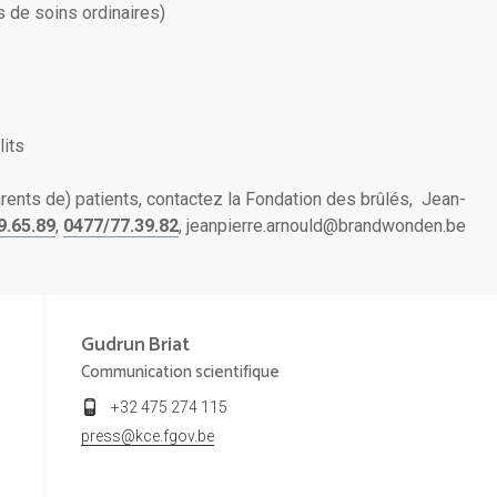
s de soins ordinaires)
lits
arents de) patients, contactez la Fondation des brûlés, Jean-
9.65.89
,
0477/77.39.82
, jeanpierre.arnould@brandwonden.be
Gudrun
Briat
Communication scientifique
+32 475 274 115
press@kce.fgov.be