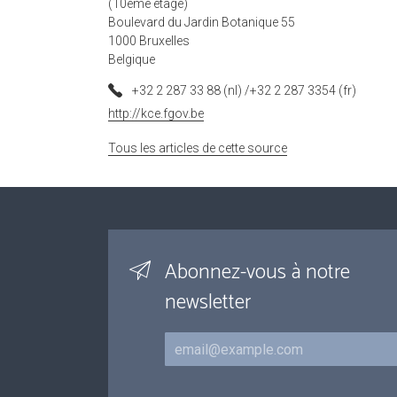
(10ème étage)
Boulevard du Jardin Botanique 55
1000 Bruxelles
Belgique
+32 2 287 33 88 (nl) /+32 2 287 3354 (fr)
http://kce.fgov.be
Tous les articles de cette source
Abonnez-vous à notre
newsletter
Courriel