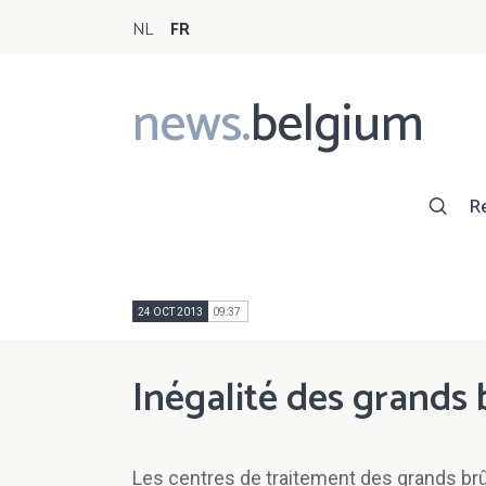
NL
FR
news.
belgium
Main
navigation
R
24 OCT 2013
09:37
Inégalité des grands 
Les centres de traitement des grands br