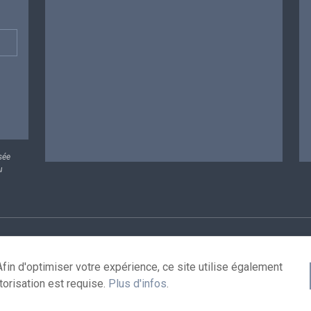
sée
u
rsonnelles
Conditions de réutilisation
Contactez-nous
A
fin d'optimiser votre expérience, ce site utilise également
torisation est requise.
Plus d'infos
.