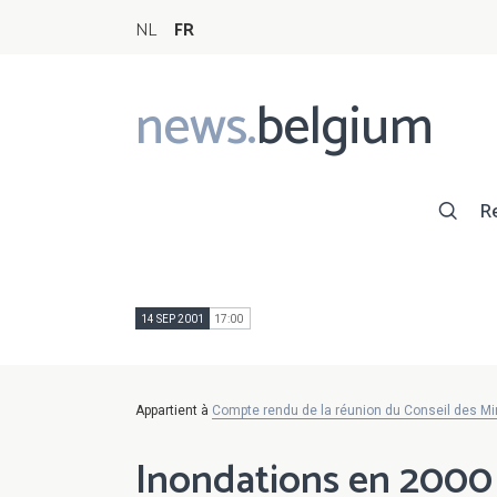
NL
FR
news.
belgium
Main
navigation
R
14 SEP 2001
17:00
Appartient à
Compte rendu de la réunion du Conseil des Mi
Inondations en 2000