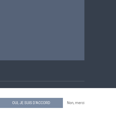
ccessibilité
OUI, JE SUIS D'ACCORD
Non, merci
news.belgium flux RSS