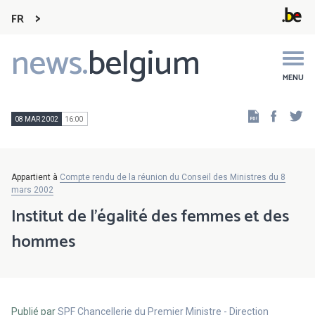
FR
news.
belgium
Main
navigation
MENU
Faceb
Tw
08 MAR 2002
16:00
Appartient à
Compte rendu de la réunion du Conseil des Ministres du 8
mars 2002
Institut de l'égalité des femmes et des
hommes
Publié par
SPF Chancellerie du Premier Ministre - Direction