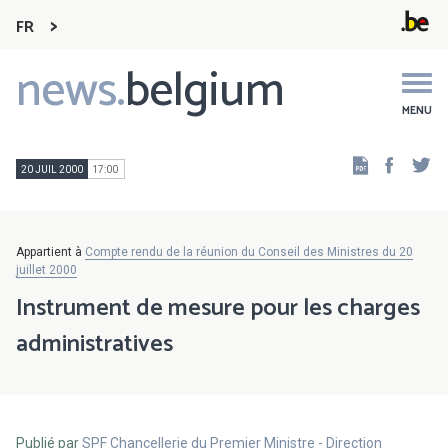
FR
news.
belgium
Main
navigation
MENU
Faceb
Tw
20 JUIL 2000
17:00
Appartient à
Compte rendu de la réunion du Conseil des Ministres du 20
juillet 2000
Instrument de mesure pour les charges
administratives
Publié par
SPF Chancellerie du Premier Ministre - Direction