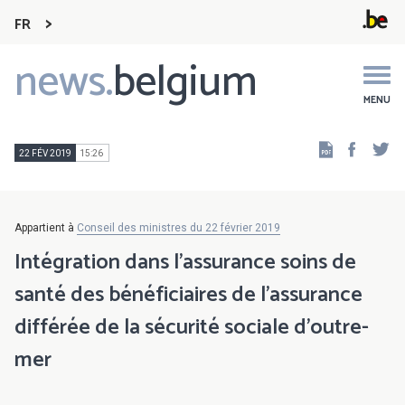
FR
news.
belgium
Main
navigation
MENU
Faceb
Tw
22 FÉV 2019
15:26
Appartient à
Conseil des ministres du 22 février 2019
Intégration dans l'assurance soins de
santé des bénéficiaires de l'assurance
différée de la sécurité sociale d'outre-
mer