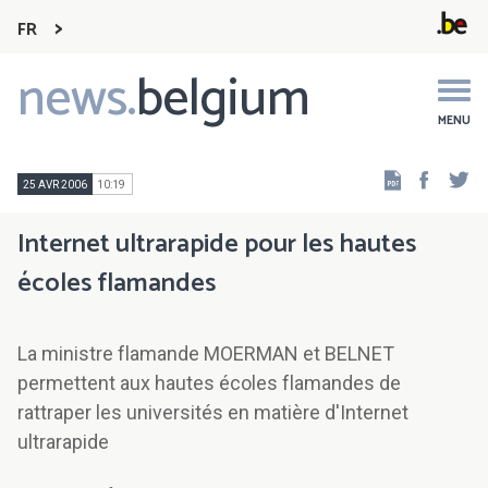
FR
news.
belgium
Main
navigation
MENU
Faceb
Tw
25 AVR 2006
10:19
Internet ultrarapide pour les hautes
écoles flamandes
La ministre flamande MOERMAN et BELNET
permettent aux hautes écoles flamandes de
rattraper les universités en matière d'Internet
ultrarapide