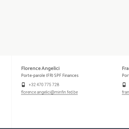
Florence
Angelici
Fra
Porte-parole (FR) SPF Finances
Por
+32 470 775 728
florence.angelici@minfin.fed.be
fra