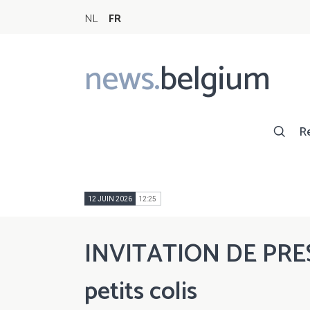
NL
FR
news.
belgium
Main
navigation
R
12 JUIN 2026
12:25
INVITATION DE PRESS
petits colis