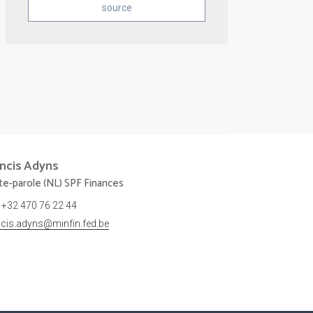
source
ncis
Adyns
te-parole (NL) SPF Finances
+32 470 76 22 44
ncis.adyns@minfin.fed.be