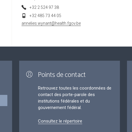
+32 2 524 97 38
+32 485 73 44 05
annelies.wynant@health.fgov.be
Points de contact
Retrouvez toutes les coordonnées de
contact des porte-parole des
institutions fédérales et du
gouvernement fédéral.
Consultez le répertoire