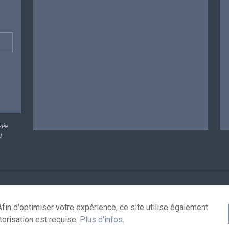
sée
u
rsonnelles
Conditions de réutilisation
Contactez-nous
A
fin d'optimiser votre expérience, ce site utilise également
torisation est requise.
Plus d'infos
.