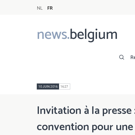
NL
FR
news.
belgium
Main
navigation
R
10 JUIN 2016
16:27
Invitation à la presse
convention pour une 