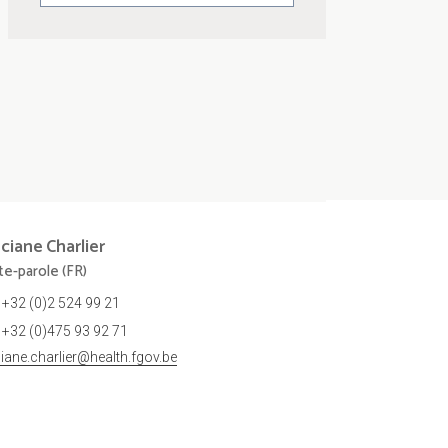
nciane
Charlier
te-parole (FR)
+32 (0)2 524 99 21
+32 (0)475 93 92 71
ciane.charlier@health.fgov.be