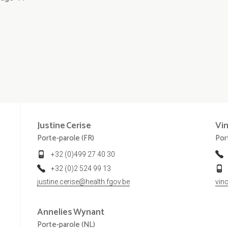
Justine
Cerise
Vi
Porte-parole (FR)
Por
+32 (0)499 27 40 30
+32 (0)2 524 99 13
justine.cerise@health.fgov.be
vin
Annelies
Wynant
Porte-parole (NL)