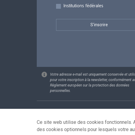
Institutions fédérales
Votre adresse e-mail est uniquement conservée et utili
pour votre inscription à la newsletter, conformément a
Règlement européen sur la protection des données
personnelles.
Footer
Données pe
Ce site web utilise des cookies fonctionnels. A
des cookies optionnels pour lesquels votre au
© 2026 - news.belgium.be