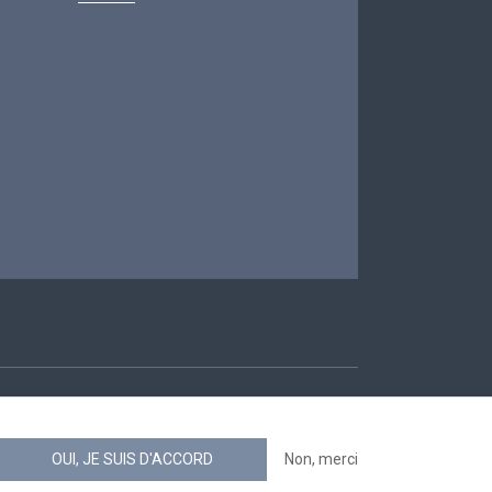
ccessibilité
OUI, JE SUIS D'ACCORD
Non, merci
news.belgium flux RSS