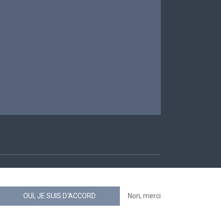
ccessibilité
OUI, JE SUIS D'ACCORD
Non, merci
news.belgium flux RSS