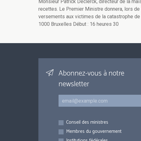
Monsieur Patrick Declerck, directeur de la mai
recettes. Le Premier Ministre donnera, lors de
versements aux victimes de la catastrophe de Gh
1000 Bruxelles Début : 16 heures 30
Abonnez-vous à notre
newsletter
Courriel
Inscriptions
Conseil des ministres
Membres du gouvernement
Institutions fédérales