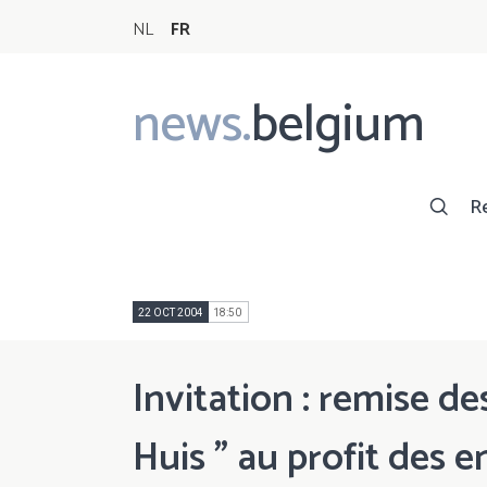
NL
FR
news.
belgium
Main
navigation
R
22 OCT 2004
18:50
Invitation : remise d
Huis " au profit des e