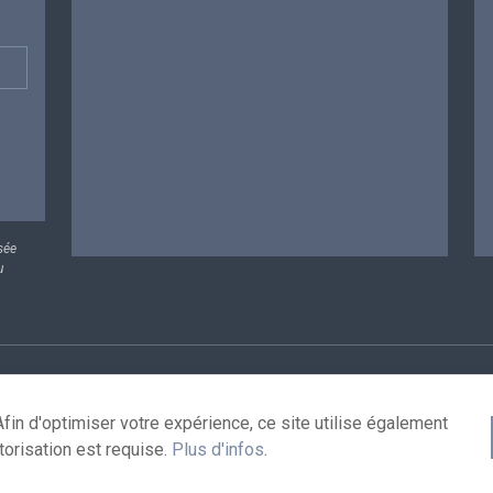
sée
u
rsonnelles
Conditions de réutilisation
Contactez-nous
A
fin d'optimiser votre expérience, ce site utilise également
torisation est requise.
Plus d'infos
.