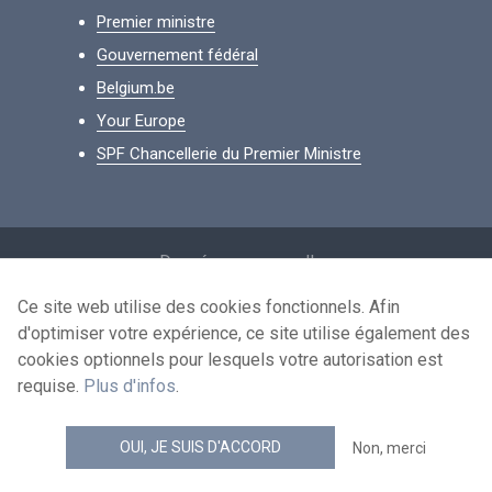
Premier ministre
Gouvernement fédéral
Belgium.be
Your Europe
SPF Chancellerie du Premier Ministre
Footer
Données personnelles
Conditions de réutilisation
Ce site web utilise des cookies fonctionnels. Afin
d'optimiser votre expérience, ce site utilise également des
Contactez-nous
cookies optionnels pour lesquels votre autorisation est
Accessibilité
requise.
Plus d'infos
.
news.belgium flux RSS
OUI, JE SUIS D'ACCORD
Non, merci
© 2026 - news.belgium.be