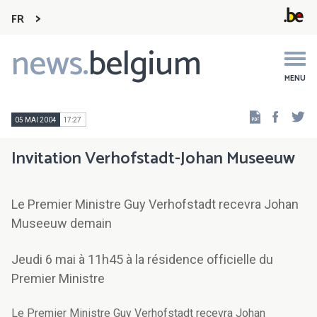
FR
news.
belgium
Main
navigation
MENU
Faceb
Tw
05 MAI 2004
17:27
Invitation Verhofstadt-Johan Museeuw
Le Premier Ministre Guy Verhofstadt recevra Johan
Museeuw demain
Jeudi 6 mai à 11h45 à la résidence officielle du
Premier Ministre
Le Premier Ministre Guy Verhofstadt recevra Johan