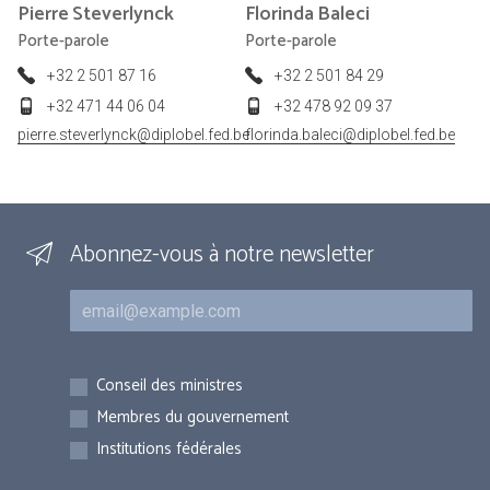
Pierre
Steverlynck
Florinda
Baleci
Porte-parole
Porte-parole
+32 2 501 87 16
+32 2 501 84 29
+32 471 44 06 04
+32 478 92 09 37
pierre.steverlynck@diplobel.fed.be
florinda.baleci@diplobel.fed.be
Abonnez-vous à notre newsletter
Courriel
Inscriptions
Conseil des ministres
Membres du gouvernement
Institutions fédérales