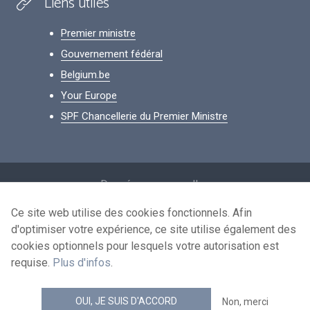
Liens utiles
Premier ministre
Gouvernement fédéral
Belgium.be
Your Europe
SPF Chancellerie du Premier Ministre
Footer
Données personnelles
Conditions de réutilisation
Ce site web utilise des cookies fonctionnels. Afin
d'optimiser votre expérience, ce site utilise également des
Contactez-nous
cookies optionnels pour lesquels votre autorisation est
Accessibilité
requise.
Plus d'infos
.
news.belgium flux RSS
OUI, JE SUIS D'ACCORD
Non, merci