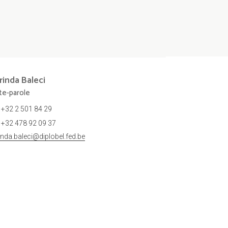
rinda
Baleci
te-parole
+32 2 501 84 29
+32 478 92 09 37
rinda.baleci@diplobel.fed.be