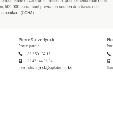
rique latine et Caraïbes 1 million € pour l'amélioration de la
fin, 500 000 euros sont prévus en soutien des travaux du
 humanitaire (OCHA).
Pierre
Steverlynck
Flo
Porte-parole
Por
+32 2 501 87 16
+32 471 44 06 04
pierre.steverlynck@diplobel.fed.be
flo