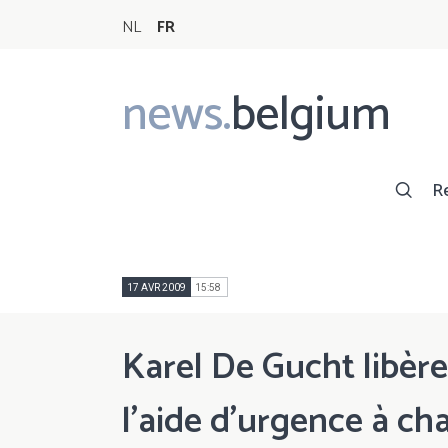
NL
FR
news.
belgium
Main
navigation
R
17 AVR 2009
15:58
Karel De Gucht libère
l'aide d'urgence à c