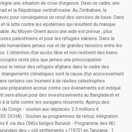
règne une situation de crise d'urgence. Dasn ce cadre, une
chad et la République centrafricaine. Au Zimbabwe, la
avec pour conséquence un recul des services de base. Dans
n et la lutte contre les épidémies qui résultent du manque
orable. Au Moyen-Orient aussi une aide est prévue ; plus
toires palestiniens et pour les réfugiés irakiens. Dans la
de humanitaire jamais vue et de grandes tensions entre les
. L'obtention d'un accès libre et non-restreint des biens
es occupés reste plus que jamais une préoccupation
pour le retour des refugiés afghans dans le cadre des
es changements climatiques sont la cause d'un accroissement
ns certains cas tournent à de réelles catastrophes
s une préparation accrue contre ces évènements est indiqué
rgent sera alloué pour des investissements au Bangladesh et
 à la lutte contre les ouragans récurrents. Aperçu des
 du Congo - soutien aux déplacés: 2.5 millions €
F, OCHA) - Soutien au programmes de retour, intégration
lions € via des ONGs belges Burundi - Programme des NU
 burundais des « old settlements » (1972) en Tanzanie : 1