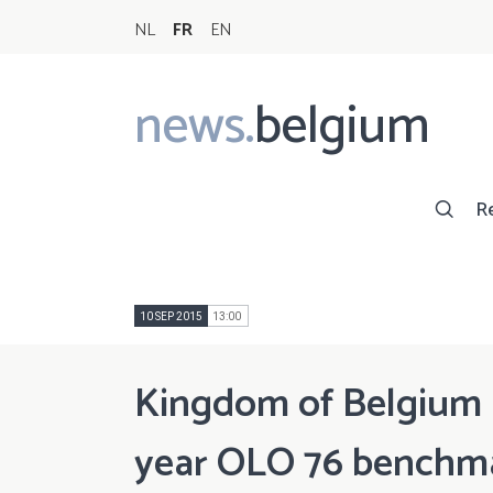
NL
FR
EN
news.
belgium
Main
navigation
R
10 SEP 2015
13:00
Kingdom of Belgium n
year OLO 76 benchmar