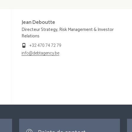
Jean
Deboutte
Directeur Strategy, Risk Management & Investor
Relations
+32 470 74 72 79
info@debtagency.be