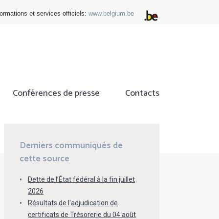
ormations et services officiels:
www.belgium.be
Conférences de presse
Contacts
ok
tter
Derniers communiqués de
cette source
Dette de l’État fédéral à la fin juillet
2026
Résultats de l'adjudication de
certificats de Trésorerie du 04 août