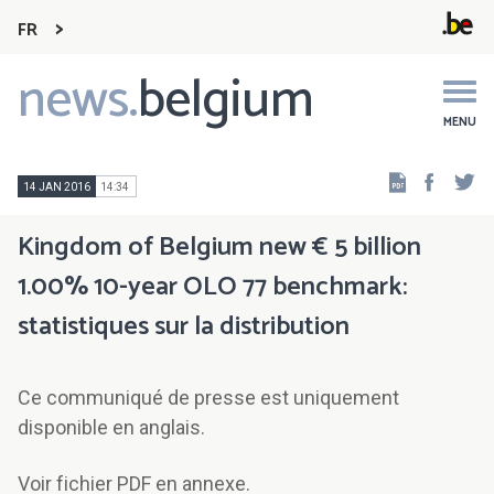
FR
news.
belgium
Main
navigation
MENU
Faceb
Tw
14 JAN 2016
14:34
Kingdom of Belgium new € 5 billion
1.00% 10-year OLO 77 benchmark:
statistiques sur la distribution
Ce communiqué de presse est uniquement
disponible en anglais.
Voir fichier PDF en annexe.